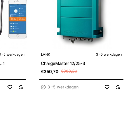
Sale
3 -5 werkdagen
3 -5 werkdagen
LANK
3 -5 werkdagen
, 1
ChargeMaster 12/25-3
€350,70
€388,20
3 -5 werkdagen