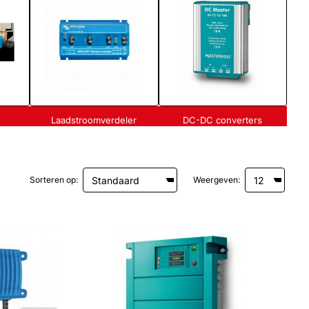
Laadstroomverdeler
DC-DC converters
Sorteren op:
Weergeven: