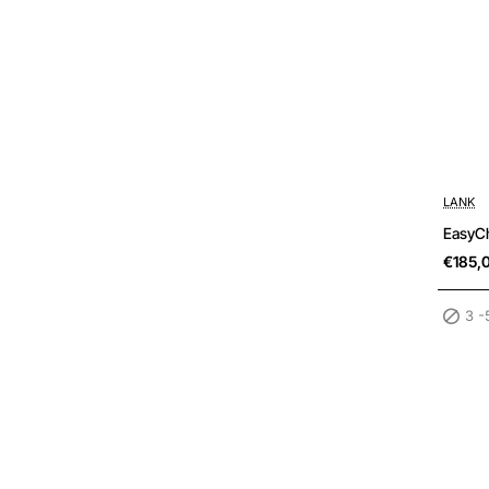
3 -5 wer
LANK
EasyC
€185,
3 -