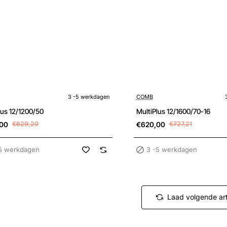
Sale
kdagen
3 -5 werkdagen
3 -5 werkdagen
COMB
lus 12/1200/50
MultiPlus 12/1600/70-16
00
€629,20
€620,00
€727,21
5 werkdagen
3 -5 werkdagen
Laad volgende art