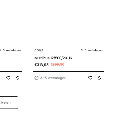
Sale
3 -5 werkdagen
3 -5 werkdagen
COMB
3 -5 werkdagen
MultiPlus 12/500/20-16
€313,95
€399,30
3 -5 werkdagen
ikelen