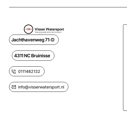
Jachthavenweg 71-D
4311 NC Bruinisse
0111482132
info@visserwatersport.nl