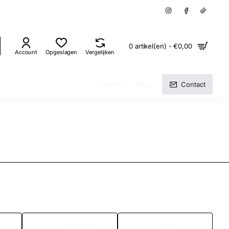
0 artikel(en) - €0,00
Account
Opgeslagen
Vergelijken
Over ons
Blog
Contact