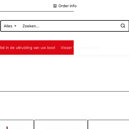
Order info
Alles
Zoeken...
list in de uitrusting van uw boot
Visser Watersport info