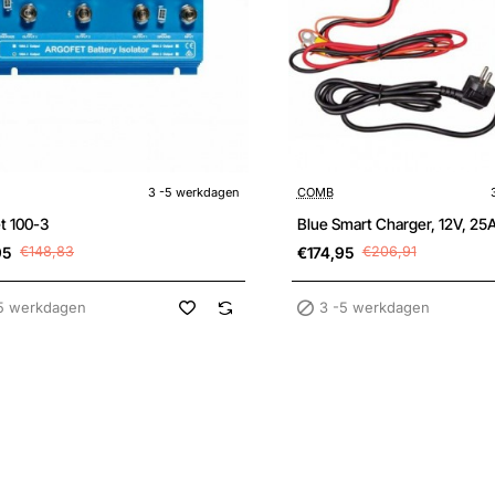
Sale
kdagen
3 -5 werkdagen
3 -5 werkdagen
COMB
t 100-3
Blue Smart Charger, 12V, 25A
95
€148,83
€174,95
€206,91
5 werkdagen
3 -5 werkdagen