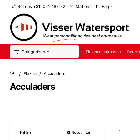
Bel ons +31 (0)111482132
Mail ons
Faq
Categorieën
Flexima matrassen
Specia
Elektra
Acculaders
home
Acculaders
Filter
Reset filter