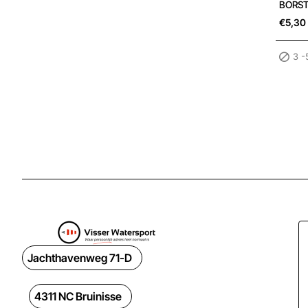
3 -5 wer
BORST
€5,30
3 -
Jachthavenweg 71-D
4311 NC Bruinisse