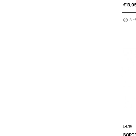
€13,9
3 -
3 -5 wer
LANK
BORGR