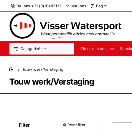
Bel ons +31 (0)111482132
Mail ons
Faq
Categorieën
Flexima matrassen
Specia
Touw werk/Verstaging
home
Touw werk/Verstaging
Filter
Reset filter