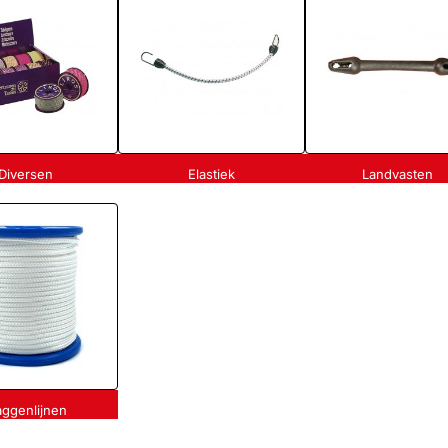
Diversen
Elastiek
Landvasten
aggenlijnen