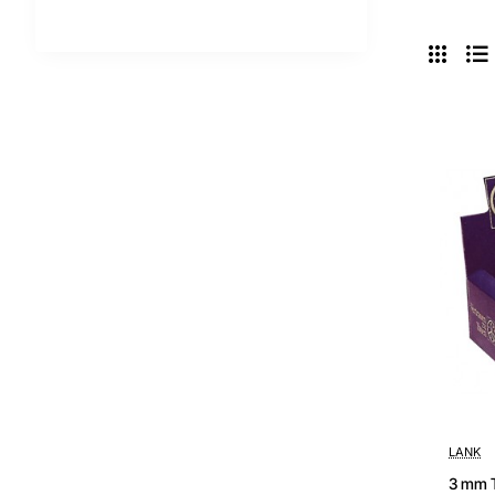
3 -5 wer
LANK
3 mm T