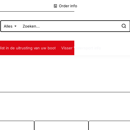
Order info
Alles
Zoeken...
list in de uitrusting van uw boot
Visser Watersport info