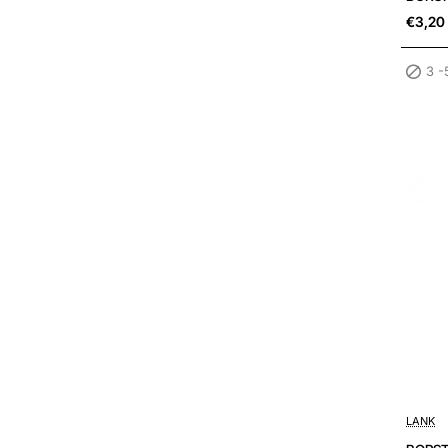
€3,20
3 -
LANK