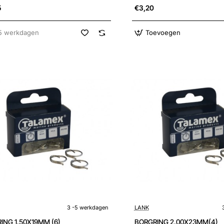
5
€3,20
5 werkdagen
Toevoegen
kdagen
3 -5 werkdagen
3 -5 werkdagen
LANK
ING 1.50X19MM (6)
BORGRING 2.00X23MM(4)