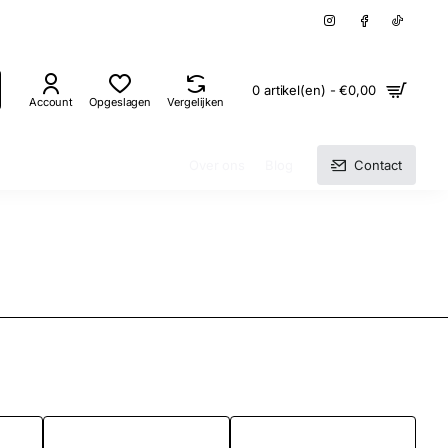
0 artikel(en) - €0,00
Account
Opgeslagen
Vergelijken
Over ons
Blog
Contact