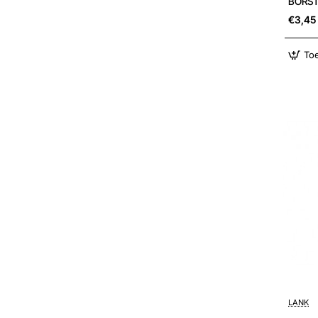
BORST
€3,45
To
LANK