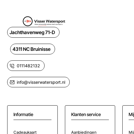
Jachthavenweg 71-D
4311 NC Bruinisse
0111482132
info@visserwatersport.nl
Informatie
Klanten service
Mi
Cadeaukaart
Aanbiedingen
Mi