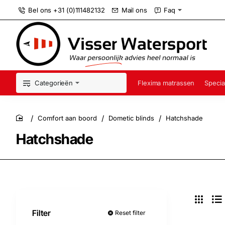
Bel ons +31 (0)111482132
Mail ons
Faq
Categorieën
Flexima matrassen
Specia
Comfort aan boord
Dometic blinds
Hatchshade
home
Hatchshade
Filter
Reset filter