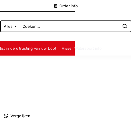
Order info
Alles
Zoeken...
list in de uitrusting van uw boot
Visser Watersport info
Vergelijken