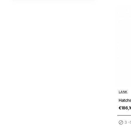
3 -5 wer
LANK
Hatchs
€186,1
3 -