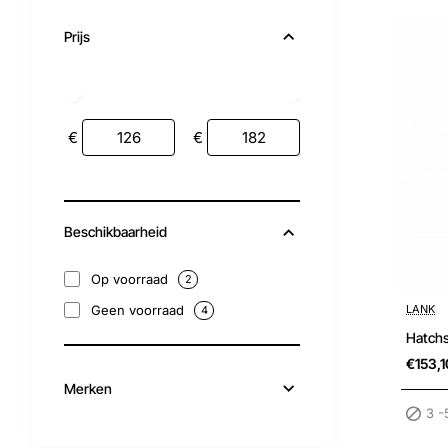
Prijs
€
€
Beschikbaarheid
Op voorraad
2
3 -5 wer
LANK
Geen voorraad
4
Hatchs
€153,1
Merken
3 -