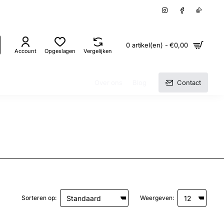
0 artikel(en) - €0,00
Account
Opgeslagen
Vergelijken
Over ons
Blog
Contact
Sorteren op:
Weergeven: