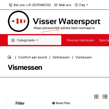
Bel ons +31 (0)111482132
Mail ons
Faq
Categorieën
Flexima matrassen
Specia
Comfort aan boord
Zeilmessen
Vismessen
home
Vismessen
Filter
Reset filter