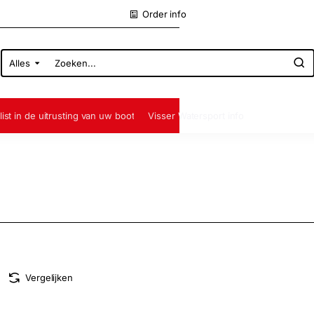
Order info
Alles
Zoeken...
list in de uitrusting van uw boot
Visser Watersport info
Vergelijken