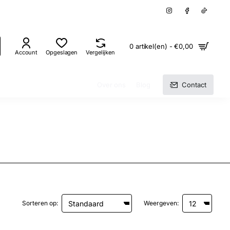
0 artikel(en) - €0,00
Account
Opgeslagen
Vergelijken
Over ons
Blog
Contact
Sorteren op:
Weergeven: