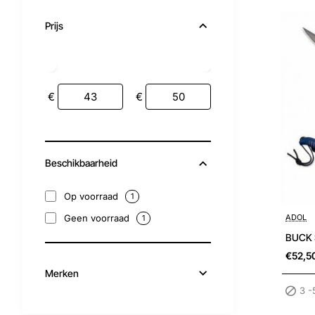
Prijs
€
€
Beschikbaarheid
Op voorraad
1
3 -5 wer
ADOL
Geen voorraad
1
BUCK S
€52,5
Merken
3 -