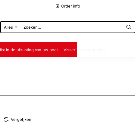
Order info
Alles
Zoeken...
list in de uitrusting van uw boot
Visser Watersport info
Vergelijken