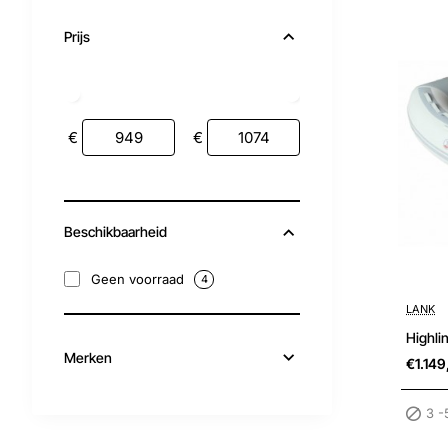
Prijs
€
€
Beschikbaarheid
Geen voorraad
4
Sale
3 -5 wer
LANK
Merken
€1.149
3 -