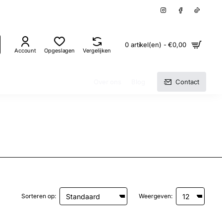
0 artikel(en) - €0,00
Account
Opgeslagen
Vergelijken
Over ons
Blog
Contact
Sorteren op:
Weergeven: