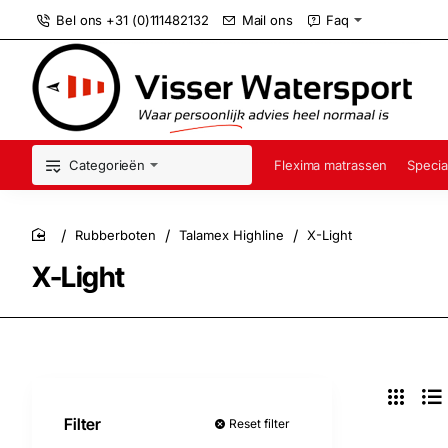
Bel ons +31 (0)111482132
Mail ons
Faq
Categorieën
Flexima matrassen
Specia
Rubberboten
Talamex Highline
X-Light
home
X-Light
Filter
Reset filter