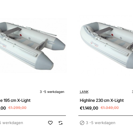
Sale
kdagen
3 -5 werkdagen
3 -5 werkdagen
LANK
Highline 195 cm X-Light
Highline 230 cm X-Light
,00
€1.299,00
€1.149,00
€1.349,00
5 werkdagen
3 -5 werkdagen