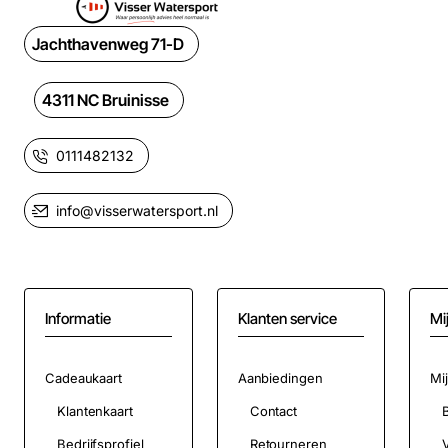
Jachthavenweg 71-D
4311 NC Bruinisse
0111482132
info@visserwatersport.nl
Informatie
Klanten service
Mi
Cadeaukaart
Aanbiedingen
Mi
Klantenkaart
Contact
Bedrijfsprofiel
Retourneren
V