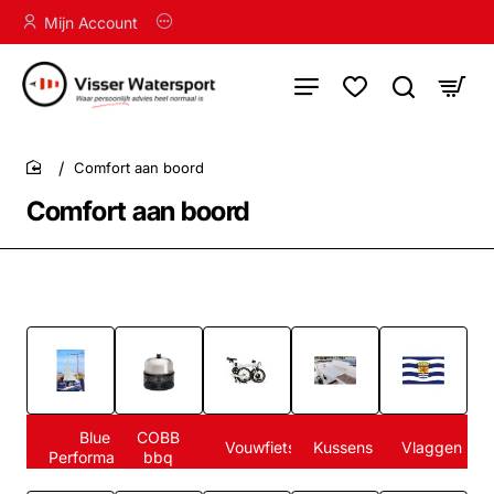
Mijn Account
Comfort aan boord
home
Comfort aan boord
Blue
COBB
Vouwfietsen
Kussens
Vlaggen
Performance
bbq