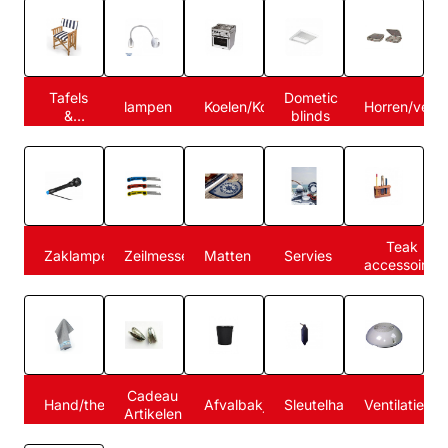
Tafels
Dometic
lampen
Koelen/Koken
Horren/ventil
&
blinds
Stoelen
Teak
Zaklampen
Zeilmessen
Matten
Servies
accessoires
Cadeau
Hand/theedoeken
Afvalbakjes
Sleutelhangers
Ventilatie
Artikelen