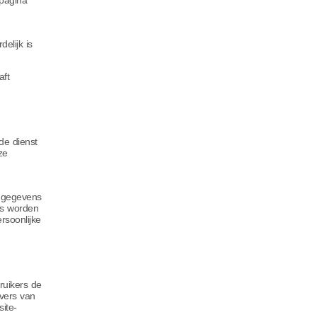
 pagina
elijk is
aft
de dienst
ze
e gegevens
ns worden
rsoonlijke
ruikers de
vers van
ite-