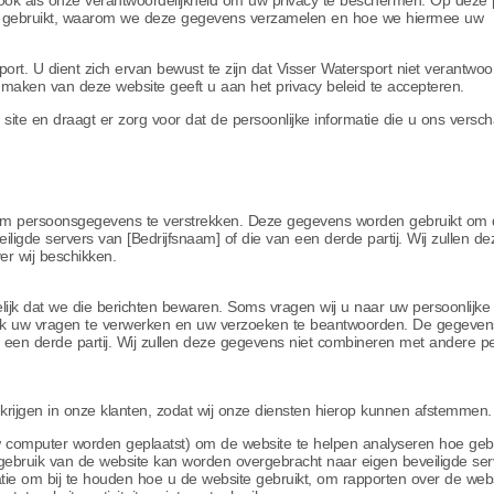
an ook als onze verantwoordelijkheid om uw privacy te beschermen. Op deze
e gebruikt, waarom we deze gegevens verzamelen en hoe we hiermee uw
ort. U dient zich ervan bewust te zijn dat Visser Watersport niet verantwoord
 maken van deze website geeft u aan het privacy beleid te accepteren.
site en draagt er zorg voor dat de persoonlijke informatie die u ons versch
m persoonsgegevens te verstrekken. Deze gegevens worden gebruikt om 
gde servers van [Bedrijfsnaam] of die van een derde partij. Wij zullen de
r wij beschikken.
lijk dat we die berichten bewaren. Soms vragen wij u naar uw persoonlijk
gelijk uw vragen te verwerken en uw verzoeken te beantwoorden. De gegeve
 een derde partij. Wij zullen deze gegevens niet combineren met andere pe
rijgen in onze klanten, zodat wij onze diensten hierop kunnen afstemmen.
w computer worden geplaatst) om de website te helpen analyseren hoe geb
 gebruik van de website kan worden overgebracht naar eigen beveiligde ser
matie om bij te houden hoe u de website gebruikt, om rapporten over de webs