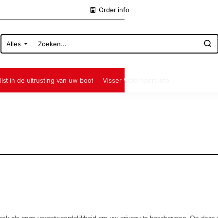
Order info
Alles
Zoeken...
list in de uitrusting van uw boot
Visser Watersport info