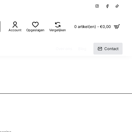
0 artikel(en) - €0,00
Account
Opgeslagen
Vergelijken
Over ons
Blog
Contact