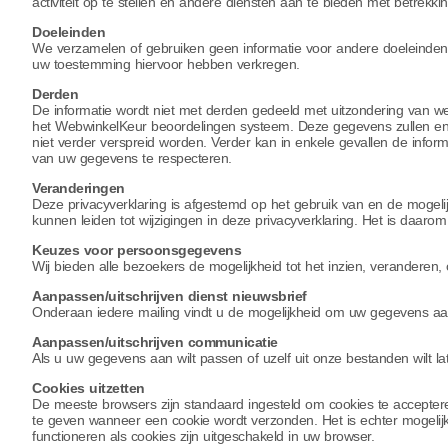
activiteit op te stellen en andere diensten aan te bieden met betrekking
Doeleinden
We verzamelen of gebruiken geen informatie voor andere doeleinden 
uw toestemming hiervoor hebben verkregen.
Derden
De informatie wordt niet met derden gedeeld met uitzondering van we
het WebwinkelKeur beoordelingen systeem. Deze gegevens zullen enke
niet verder verspreid worden. Verder kan in enkele gevallen de infor
van uw gegevens te respecteren.
Veranderingen
Deze privacyverklaring is afgestemd op het gebruik van en de mogeli
kunnen leiden tot wijzigingen in deze privacyverklaring. Het is daar
Keuzes voor persoonsgegevens
Wij bieden alle bezoekers de mogelijkheid tot het inzien, veranderen, 
Aanpassen/uitschrijven dienst nieuwsbrief
Onderaan iedere mailing vindt u de mogelijkheid om uw gegevens aa
Aanpassen/uitschrijven communicatie
Als u uw gegevens aan wilt passen of uzelf uit onze bestanden wilt 
Cookies uitzetten
De meeste browsers zijn standaard ingesteld om cookies te accepter
te geven wanneer een cookie wordt verzonden. Het is echter mogelijk
functioneren als cookies zijn uitgeschakeld in uw browser.