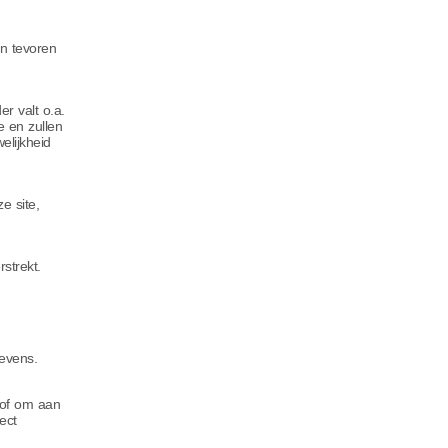
an tevoren
r valt o.a.
 en zullen
elijkheid
e site,
strekt.
evens.
 of om aan
ect