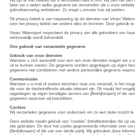
Wij zijn er van bewust dat u vertrouwen stelt in ons. Wij zien het d
laten we u weten welke gegevens we verzamelen als u onze websit
gebruikservaring verbeteren. Zo snapt u precies hoe wij werken.
Dit privacy beleid is van toepassing op de diensten van Visser Watersp
voor het privacy beleid van andere sites en bronnen. Door gebruik te
Visser Watersport respecteert de privacy van alle gebruikers van haar 
vertrouwelijk wordt behandeld.
Ons gebruik van verzamelde gegevens
Gebruik van onze diensten
Wanneer u zich aanmeldt voor een van onze diensten vragen we u o
uit te kunnen voeren. De gegevens worden opgeslagen op eigen beveili
gegevens niet combineren met andere persoonlijke gegevens waarove
Communicatie
Wanneer u e-mail of andere berichten naar ons verzendt, is het moge
die voor de desbetreffende situatie relevant zijn. Dit maakt het mo
opgeslagen op eigen beveiligde servers van [Bedrijfsnaam] of die van
gegevens waarover wij beschikken.
Cookies
Wij verzamelen gegevens voor onderzoek om zo een beter inzicht te k
Deze website maakt gebruik van “cookies” (tekstbestandjes die op u
site gebruiken. De door het cookie gegenereerde informatie over uw
[Bedrijfsnaam] of die van een derde partij. Wij gebruiken deze infor