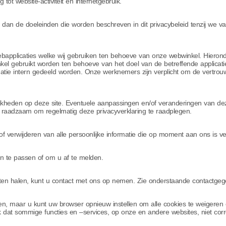
 tot website-activiteit en internetgebruik.
dan de doeleinden die worden beschreven in dit privacybeleid tenzij we v
bapplicaties welke wij gebruiken ten behoeve van onze webwinkel. Hieronde
l gebruikt worden ten behoeve van het doel van de betreffende applicatie
matie intern gedeeld worden. Onze werknemers zijn verplicht om de vertrouw
jkheden op deze site. Eventuele aanpassingen en/of veranderingen van dez
om raadzaam om regelmatig deze privacyverklaring te raadplegen.
of verwijderen van alle persoonlijke informatie die op moment aan ons is ver
n te passen of om u af te melden.
laten halen, kunt u contact met ons op nemen. Zie onderstaande contactgeg
en, maar u kunt uw browser opnieuw instellen om alle cookies te weigeren
 dat sommige functies en –services, op onze en andere websites, niet corr