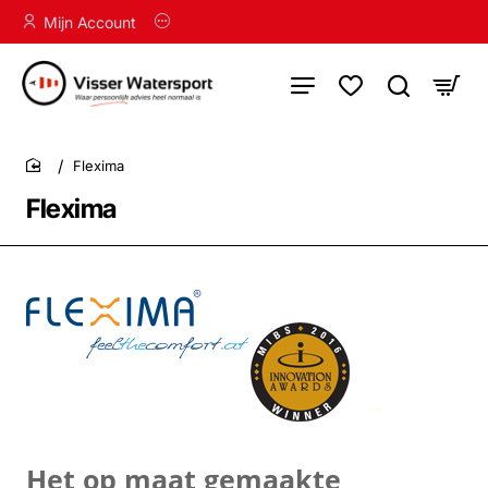
Mijn Account
Flexima
home
Flexima
Het op maat gemaakte