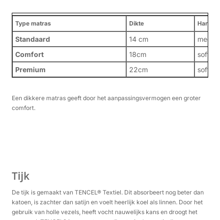
Type matras
Dikte
Hardhe
Standaard
14 cm
medium
Comfort
18cm
soft, 
Premium
22cm
soft, 
Een dikkere matras geeft door het aanpassingsvermogen een groter
comfort.
Tijk
De tijk is gemaakt van TENCEL® Textiel. Dit absorbeert nog beter dan
katoen, is zachter dan satijn en voelt heerlijk koel als linnen. Door het
gebruik van holle vezels, heeft vocht nauwelijks kans en droogt het